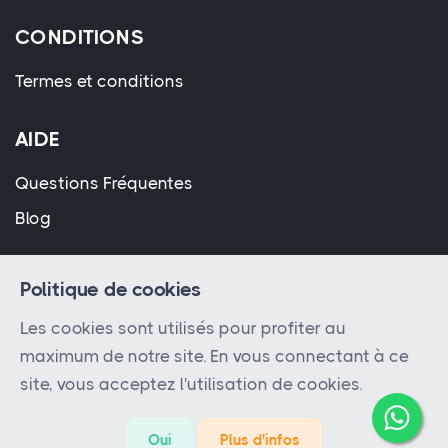
CONDITIONS
Termes et conditions
AIDE
Questions Fréquentes
Blog
Politique de cookies
Les cookies sont utilisés pour profiter au
maximum de notre site. En vous connectant à ce
© 2023 - 2026 Tous droits réservés par
Bimmo
site, vous acceptez l'utilisation de cookies.
Diagnostic
Oui
Plus d'infos