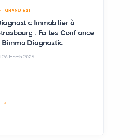
GRAND EST
iagnostic Immobilier à
trasbourg : Faites Confiance
GRAND EST
 Bimmo Diagnostic
Diagnostic
Arches : F
26 March 2025
Bimmo Dia
26 March 20