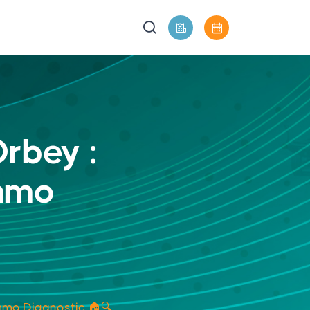
rbey :
immo
immo Diagnostic 🏠🔍