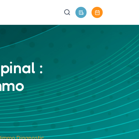
pinal :
immo
à Bimmo Diagnostic